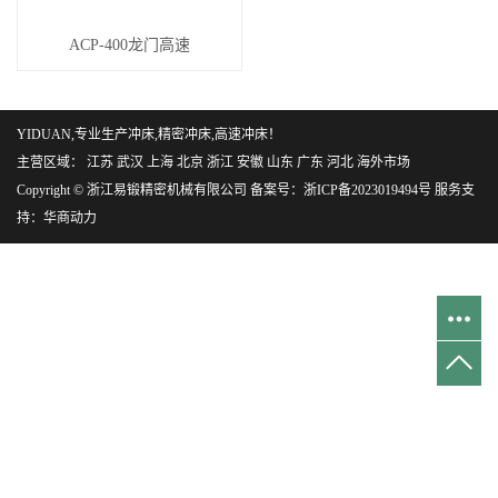
ACP-400龙门高速
YIDUAN,专业生产冲床,精密冲床,高速冲床！
主营区域：
江苏
武汉
上海
北京
浙江
安徽
山东
广东
河北
海外市场
Copyright © 浙江易锻精密机械有限公司 备案号：
浙ICP备2023019494号
服务支
持：
华商动力