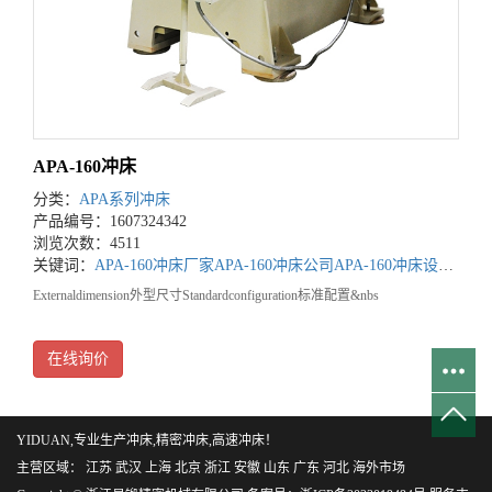
APA-160冲床
分类：
APA系列冲床
产品编号：1607324342
浏览次数：4511
关键词：
APA-160冲床厂家
APA-160冲床公司
APA-160冲床设备厂家
Externaldimension外型尺寸Standardconfiguration标准配置&nbs
在线询价
YIDUAN,专业生产冲床,精密冲床,高速冲床！
主营区域：
江苏
武汉
上海
北京
浙江
安徽
山东
广东
河北
海外市场